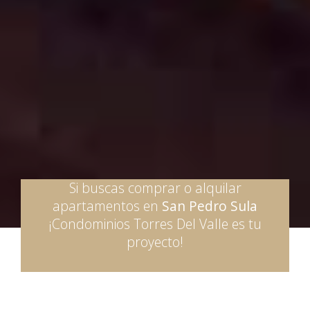
Si buscas comprar o alquilar
apartamentos en
San Pedro Sula
¡Condominios Torres Del Valle es tu
proyecto!