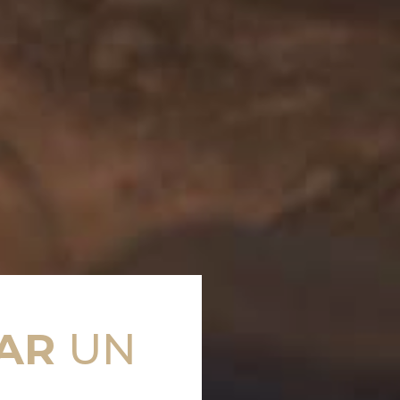
AR
UN